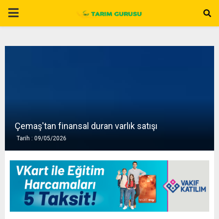
P
R
I
M
A
Çemaş'tan finansal duran varlık satışı
Tarih : 09/05/2026
R
Y
M