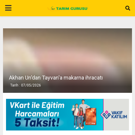
P
R
I
M
A
Akhan Un'dan Tayvan'a makarna ihracatı
Tarih : 07/05/2026
R
Y
M