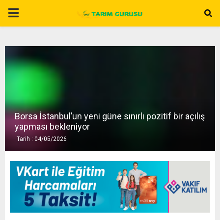
P
R
I
M
Borsa İstanbul’un yeni güne sınırlı pozitif bir açılış
A
yapması bekleniyor
Tarih : 04/05/2026
R
Y
M