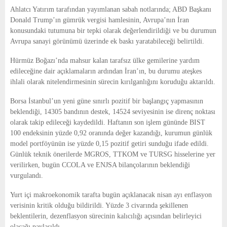
E
Ahlatcı Yatırım tarafından yayımlanan sabah notlarında; ABD Başkanı
Donald Trump’ın gümrük vergisi hamlesinin, Avrupa’nın İran
N
konusundaki tutumuna bir tepki olarak değerlendirildiği ve bu durumun
Avrupa sanayi görünümü üzerinde ek baskı yaratabileceği belirtildi.
U
Hürmüz Boğazı’nda mahsur kalan tarafsız ülke gemilerine yardım
edileceğine dair açıklamaların ardından İran’ın, bu durumu ateşkes
ihlali olarak nitelendirmesinin sürecin kırılganlığını koruduğu aktarıldı.
Borsa İstanbul’un yeni güne sınırlı pozitif bir başlangıç yapmasının
beklendiği, 14305 bandının destek, 14524 seviyesinin ise direnç noktası
olarak takip edileceği kaydedildi. Haftanın son işlem gününde BIST
100 endeksinin yüzde 0,92 oranında değer kazandığı, kurumun günlük
model portföyünün ise yüzde 0,15 pozitif getiri sunduğu ifade edildi.
Günlük teknik önerilerde MGROS, TTKOM ve TURSG hisselerine yer
verilirken, bugün CCOLA ve ENJSA bilançolarının beklendiği
vurgulandı.
Yurt içi makroekonomik tarafta bugün açıklanacak nisan ayı enflasyon
verisinin kritik olduğu bildirildi. Yüzde 3 civarında şekillenen
beklentilerin, dezenflasyon sürecinin kalıcılığı açısından belirleyici
olacağı paylaşıldı.