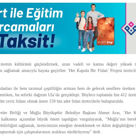
a üretim kültürünü güçlendirmek, uzun vadeli ve katma değeri yüksek ta
ını sağlamak amacıyla hayata geçirilen ‘Her Kapıda Bir Fidan’ Projesi üretici
danları ile hem tarımsal çeşitliliğin artması hem de gelecek nesillere üretken
lenirken, bu seferki dağıtım Ula’da gerçekleşti. Böylece toplamda bin 412 üreti
det ceviz fidanı olmak üzere 159 bin adet fidan üreticilerle buluşturuldu.
yeler Birliği ve Muğla Büyükşehir Belediye Başkanı Ahmet Aras, ‘Her K
l kalkınma açısından büyük önem taşıdığını vurgulayarak, “Muğla’nın berek
bilirliğini sağlamak, üreticimizin emeğini desteklemek ve iklim değişikliğine 
luşturmak için çalışmalarımızı aralıksız sürdürüyoruz” dedi.