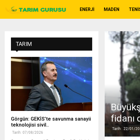
ENERJI
MADEN
TENI
TARIM
Büyükşe
fidanı 
Görgün: GEKİS’te savunma sanayii
teknolojisi sivil..
Tarih : 22/01/2
Tarih: 07/08/2026