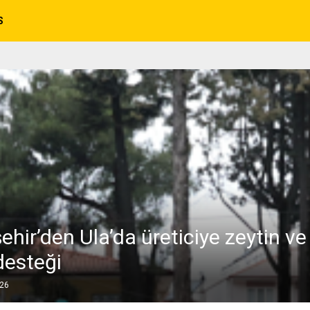
S
hir’den Ula’da üreticiye zeytin ve
desteği
026