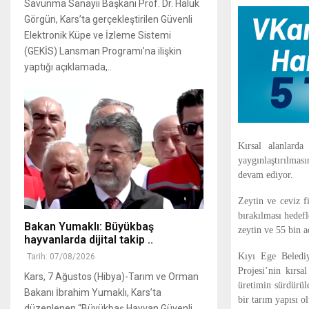
Savunma Sanayii Başkanı Prof. Dr. Haluk
Görgün, Kars’ta gerçekleştirilen Güvenli
Elektronik Küpe ve İzleme Sistemi
(GEKİS) Lansman Programı’na ilişkin
yaptığı açıklamada,..
Kırsal alanlard
yaygınlaştırılmas
devam ediyor.
Zeytin ve ceviz fi
bırakılması hedef
Bakan Yumaklı: Büyükbaş
zeytin ve 55 bin a
hayvanlarda dijital takip ..
Kıyı Ege Beledi
Tarih: 07/08/2026
Projesi’nin kırsa
Kars, 7 Ağustos (Hibya)-Tarım ve Orman
üretimin sürdürüle
Bakanı İbrahim Yumaklı, Kars’ta
bir tarım yapısı o
düzenlenen “Büyükbaş Hayvan Güvenli