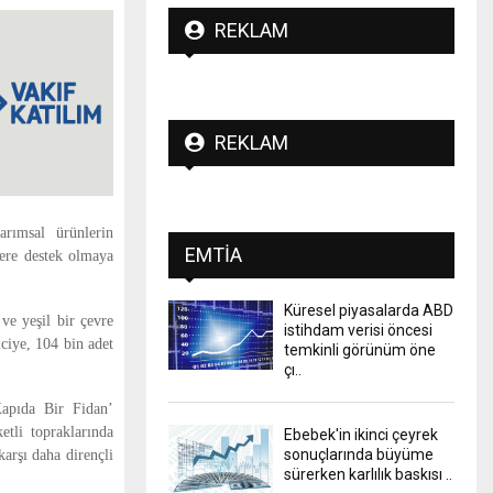
REKLAM
REKLAM
rımsal ürünlerin
EMTIA
lere destek olmaya
Küresel piyasalarda ABD
 ve yeşil bir çevre
istihdam verisi öncesi
ciye, 104 bin adet
temkinli görünüm öne
çı..
apıda Bir Fidan’
etli topraklarında
Ebebek'in ikinci çeyrek
sonuçlarında büyüme
karşı daha dirençli
sürerken karlılık baskısı ..