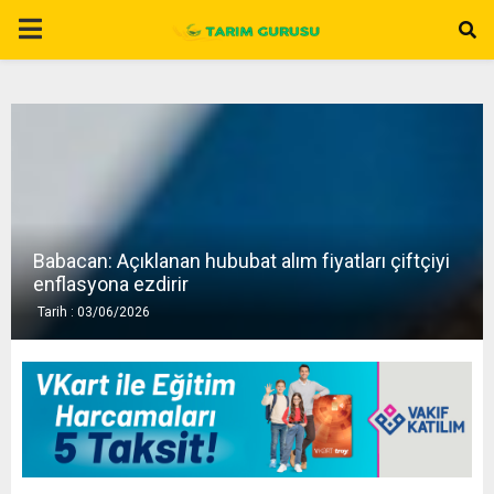
P
R
I
M
Babacan: Açıklanan hububat alım fiyatları çiftçiyi
A
enflasyona ezdirir
Tarih : 03/06/2026
R
Y
M