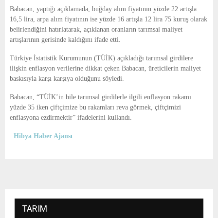
E
Babacan, yaptığı açıklamada, buğday alım fiyatının yüzde 22 artışla
16,5 lira, arpa alım fiyatının ise yüzde 16 artışla 12 lira 75 kuruş olarak
N
belirlendiğini hatırlatarak, açıklanan oranların tarımsal maliyet
artışlarının gerisinde kaldığını ifade etti.
U
Türkiye İstatistik Kurumunun (TÜİK) açıkladığı tarımsal girdilere
ilişkin enflasyon verilerine dikkat çeken Babacan, üreticilerin maliyet
baskısıyla karşı karşıya olduğunu söyledi.
Babacan, “TÜİK’in bile tarımsal girdilerle ilgili enflasyon rakamı
yüzde 35 iken çiftçimize bu rakamları reva görmek, çiftçimizi
enflasyona ezdirmektir” ifadelerini kullandı.
Hibya Haber Ajansı
TARIM