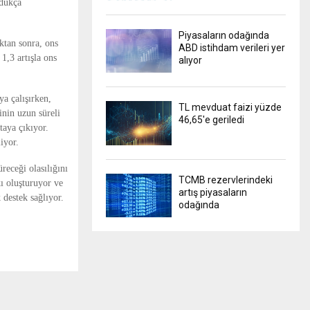
ldukça
Piyasaların odağında
ktan sonra, ons
ABD istihdam verileri yer
1,3 artışla ons
alıyor
ya çalışırken,
TL mevduat faizi yüzde
nin uzun süreli
46,65'e geriledi
taya çıkıyor.
iyor.
receği olasılığını
TCMB rezervlerindeki
ı oluşturuyor ve
artış piyasaların
 destek sağlıyor.
odağında