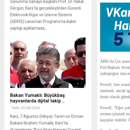
Savunma Sanayii Başkanı Prof. Dr. Haluk
Görgün, Kars’ta gerçekleştirilen Güvenli
Elektronik Küpe ve İzleme Sistemi
(GEKİS) Lansman Programı’na ilişkin
yaptığı açıklamada,..
ABD ile Çin arasın
Fed Başkanı Jerom
yaklaştığını ima e
Powell, faiz oranl
sunmadı, ancak işg
Bakan Yumaklı: Büyükbaş
kesin olarak günd
hayvanlarda dijital takip ..
Powell, “Eğer çok
Tarih: 07/08/2026
sorunu çözmek zoru
Kars, 7 Ağustos (Hibya)-Tarım ve Orman
kayıplar olabilir.
Bakanı İbrahim Yumaklı, Kars’ta
düzenlenen “Büyükbaş Hayvan Güvenli