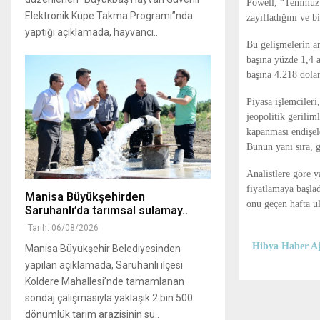
Powell, “Temmuz t
Elektronik Küpe Takma Programı”nda
zayıfladığını ve b
yaptığı açıklamada, hayvancı..
Bu gelişmelerin ar
başına yüzde 1,4 a
başına 4.218 dolar
Piyasa işlemcileri
jeopolitik gerili
kapanması endişele
Bunun yanı sıra, g
Analistlere göre y
fiyatlamaya başla
Manisa Büyükşehirden
onu geçen hafta ul
Saruhanlı’da tarımsal sulamay..
Tarih: 06/08/2026
Hibya Haber Aj
Manisa Büyükşehir Belediyesinden
yapılan açıklamada, Saruhanlı ilçesi
Koldere Mahallesi’nde tamamlanan
sondaj çalışmasıyla yaklaşık 2 bin 500
dönümlük tarım arazisinin su..