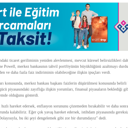
daki ticaret geriliminin yeniden alevlenmesi, mevcut küresel belirsizlikleri dah
e Powell, merkez bankasının tahvil portföyünün büyüklüğünü azaltmayı durdu
den ve daha fazla faiz indiriminin olabileceğine ilişkin ipuçları verdi.
arı konusunda, merkez bankası başkanı faizlerin düşürülmesi konusunda belirli b
ücü piyasasındaki zayıflığa ilişkin yorumları, finansal piyasaların beklediği g
emde olduğunu gösterdi.
 hızlı hareket edersek, enflasyon sorununu çözemeden bırakabilir ve daha sonr
nda kalabiliriz. Eğer çok yavaş hareket edersek, istihdam piyasasında gereksiz
 Dolayısıyla, bu iki şeyi dengelemek gibi zor bir durumdayız” dedi.