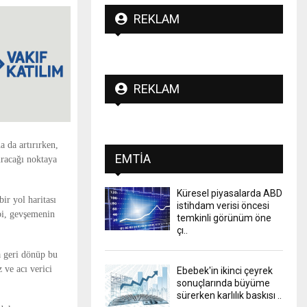
REKLAM
REKLAM
a da artırırken,
EMTIA
racağı noktaya
Küresel piyasalarda ABD
ir yol haritası
istihdam verisi öncesi
ibi, gevşemenin
temkinli görünüm öne
çı..
a geri dönüp bu
 ve acı verici
Ebebek'in ikinci çeyrek
sonuçlarında büyüme
sürerken karlılık baskısı ..