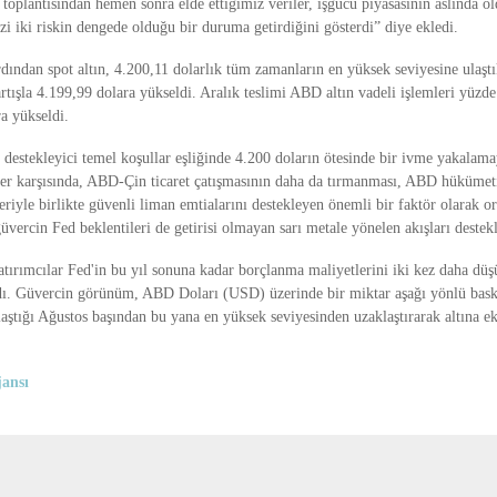
oplantısından hemen sonra elde ettiğimiz veriler, işgücü piyasasının aslında o
izi iki riskin dengede olduğu bir duruma getirdiğini gösterdi” diye ekledi.
dından spot altın, 4.200,11 dolarlık tüm zamanların en yüksek seviyesine ulaştı
rtışla 4.199,99 dolara yükseldi. Aralık teslimi ABD altın vadeli işlemleri yüzde 
a yükseldi.
, destekleyici temel koşullar eşliğinde 4.200 doların ötesinde bir ivme yakalama
mler karşısında, ABD-Çin ticaret çatışmasının daha da tırmanması, ABD hükümeti
riyle birlikte güvenli liman emtialarını destekleyen önemli bir faktör olarak or
üvercin Fed beklentileri de getirisi olmayan sarı metale yönelen akışları destekl
atırımcılar Fed'in bu yıl sonuna kadar borçlanma maliyetlerini iki kez daha düşü
dı. Güvercin görünüm, ABD Doları (USD) üzerinde bir miktar aşağı yönlü bask
aştığı Ağustos başından bu yana en yüksek seviyesinden uzaklaştırarak altına ek
ansı