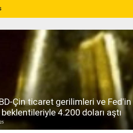
S
BD-Çin ticaret gerilimleri ve Fed'in
 beklentileriyle 4.200 doları aştı
025