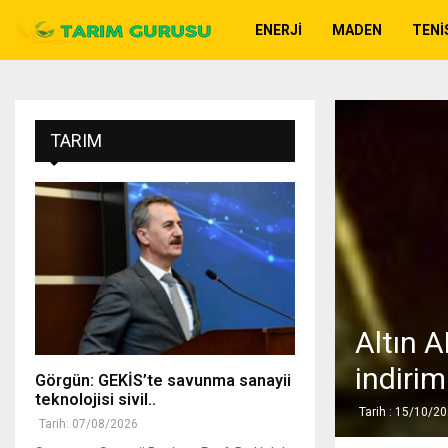
ENERJI
MADEN
TENI
TARIM
Altın A
indirim
Görgün: GEKİS’te savunma sanayii
teknolojisi sivil..
Tarih : 15/10/2
Tarih: 07/08/2026