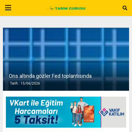
P
R
I
M
A
Ons altında gözler Fed toplantısında
Tarih : 15/06/2026
R
Y
M