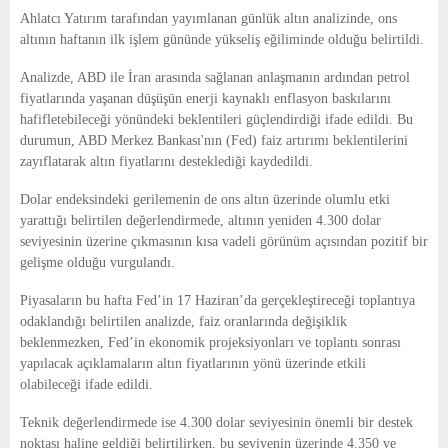
E
Ahlatcı Yatırım tarafından yayımlanan günlük altın analizinde, ons
altının haftanın ilk işlem gününde yükseliş eğiliminde olduğu belirtildi.
N
Analizde, ABD ile İran arasında sağlanan anlaşmanın ardından petrol
fiyatlarında yaşanan düşüşün enerji kaynaklı enflasyon baskılarını
U
hafifletebileceği yönündeki beklentileri güçlendirdiği ifade edildi. Bu
durumun, ABD Merkez Bankası'nın (Fed) faiz artırımı beklentilerini
zayıflatarak altın fiyatlarını desteklediği kaydedildi.
Dolar endeksindeki gerilemenin de ons altın üzerinde olumlu etki
yarattığı belirtilen değerlendirmede, altının yeniden 4.300 dolar
seviyesinin üzerine çıkmasının kısa vadeli görünüm açısından pozitif bir
gelişme olduğu vurgulandı.
Piyasaların bu hafta Fed’in 17 Haziran’da gerçekleştireceği toplantıya
odaklandığı belirtilen analizde, faiz oranlarında değişiklik
beklenmezken, Fed’in ekonomik projeksiyonları ve toplantı sonrası
yapılacak açıklamaların altın fiyatlarının yönü üzerinde etkili
olabileceği ifade edildi.
Teknik değerlendirmede ise 4.300 dolar seviyesinin önemli bir destek
noktası haline geldiği belirtilirken, bu seviyenin üzerinde 4.350 ve