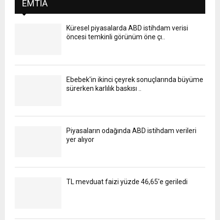
EMTIA
Küresel piyasalarda ABD istihdam verisi
öncesi temkinli görünüm öne çı..
Ebebek'in ikinci çeyrek sonuçlarında büyüme
sürerken karlılık baskısı ..
Piyasaların odağında ABD istihdam verileri
yer alıyor
TL mevduat faizi yüzde 46,65'e geriledi