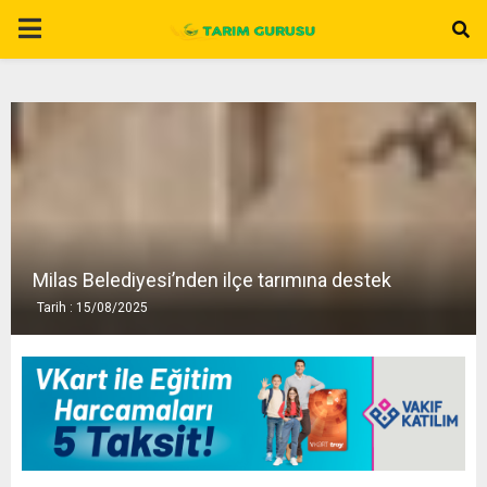
P
R
I
M
A
Milas Belediyesi’nden ilçe tarımına destek
Tarih : 15/08/2025
R
Y
M