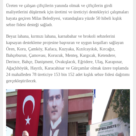
E
Üreten ve çalışan çiftçilerin yanında olmak ve çiftçilerin girdi
maliyetlerini düşürmek için üretimi ve üreticiyi destekleyici çalışmaları
N
hayata geçiren Milas Belediyesi, vatandaşlara yüzde 50 hibeli kışlık
sebze fidesi desteği sağladı.
U
Beyaz lahana, kırmızı lahana, karnabahar ve brokoli sebzelerini
kapsayan destekleme projesine başvuran ve uygun koşulları sağlayan
Ören, Koru, Çamköy, Kafaca, Kuzyaka, Kızılcayıkık, Kırcağız,
Bahçeburun, Çamovası, Korucuk, Menteş, Kargıcak, Ketendere,
Derince, Bahçe, Danişment, Ovakışlacık, Eğridere, Ulaş, Karapınar,
Ağaçlıhöyük, Hayıtlı, Karacahisar ve Gürçamlar olmak üzere toplamda
24 mahalleden 78 üreticiye 153 bin 152 adet kışlık sebze fidesi dağıtımı
gerçekleştirilecek.