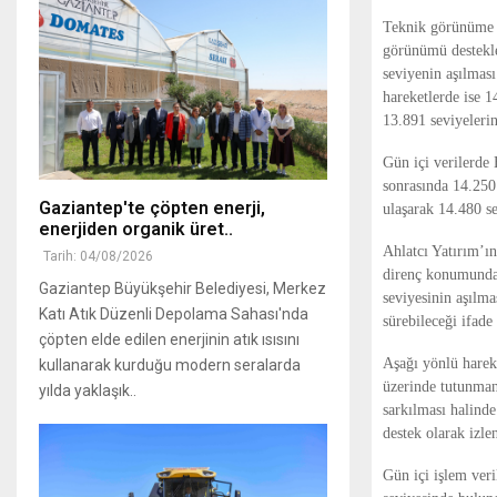
Teknik görünüme il
görünümü destekled
seviyenin aşılması
hareketlerde ise 
13.891 seviyelerin
Gün içi verilerde
sonrasında 14.250
Gaziantep'te çöpten enerji,
ulaşarak 14.480 s
enerjiden organik üret..
Ahlatcı Yatırım’ı
Tarih: 04/08/2026
direnç konumunda 
Gaziantep Büyükşehir Belediyesi, Merkez
seviyesinin aşılma
Katı Atık Düzenli Depolama Sahası'nda
sürebileceği ifade 
çöpten elde edilen enerjinin atık ısısını
Aşağı yönlü harek
kullanarak kurduğu modern seralarda
üzerinde tutunmanı
yılda yaklaşık..
sarkılması halinde
destek olarak izle
Gün içi işlem ver