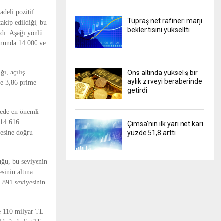
adeli pozitif
Tüpraş net rafineri marjı
akip edildiği, bu
beklentisini yükseltti
ldı. Aşağı yönlü
rumunda 14.000 ve
ı, açılış
Ons altında yükseliş bir
aylık zirveyi beraberinde
de 3,86 prime
getirdi
dede en önemli
 14.616
Çimsa'nın ilk yarı net karı
yesine doğru
yüzde 51,8 arttı
uğu, bu seviyenin
sinin altına
3.891 seviyesinin
de 110 milyar TL