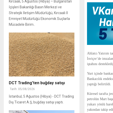
Kırcaali, 5 Ağustos (Hibya) – Bulgaristan
İçişleri Bakanlığı Basın Merkezi ve
Stratejik İletişim Müdürlüğü, Kırcaali İl
Emniyet Müdürlüğü Ekonomik Suçlarla
Mücadele Birim..
Ahlatcı Yatırım t
İsviçre’de imzalan
iştahını destekled
Yurt içinde bankac
Bankacılık endeks
DCT Trading'ten buğday satışı
yaptığı belirtildi.
Tarih: 05/08/2026
Küresel tarafta jeo
İstanbul, 5 Ağustos (Hibya) - DCT Trading
petrolün Mart başı
Dış Ticaret A.Ş, buğday satışı yaptı.
yukarı yönlü harek
yakından takip edi