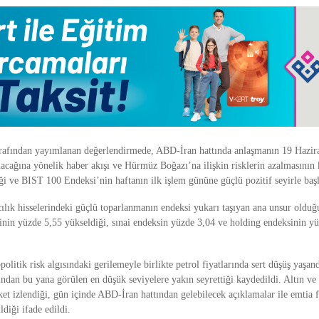
arafından yayımlanan değerlendirmede, ABD-İran hattında anlaşmanın 19 Haz
acağına yönelik haber akışı ve Hürmüz Boğazı’na ilişkin risklerin azalmasının 
iği ve BIST 100 Endeksi’nin haftanın ilk işlem gününe güçlü pozitif seyirle başl
ılık hisselerindeki güçlü toparlanmanın endeksi yukarı taşıyan ana unsur olduğu
inin yüzde 5,55 yükseldiği, sınai endeksin yüzde 3,04 ve holding endeksinin y
politik risk algısındaki gerilemeyle birlikte petrol fiyatlarında sert düşüş yaşan
ndan bu yana görülen en düşük seviyelere yakın seyrettiği kaydedildi. Altın ve
et izlendiği, gün içinde ABD-İran hattından gelebilecek açıklamalar ile emtia f
ldiği ifade edildi.