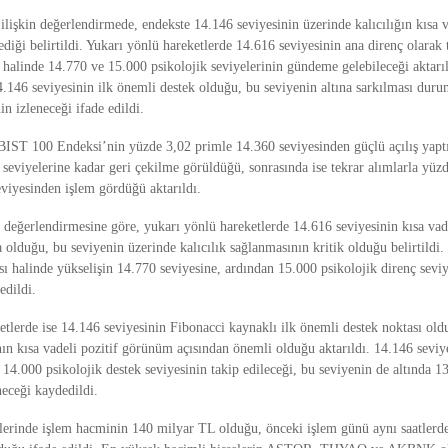
işkin değerlendirmede, endekste 14.146 seviyesinin üzerinde kalıcılığın kısa v
iği belirtildi. Yukarı yönlü hareketlerde 14.616 seviyesinin ana direnç olarak t
 halinde 14.770 ve 15.000 psikolojik seviyelerinin gündeme gelebileceği aktarı
14.146 seviyesinin ilk önemli destek olduğu, bu seviyenin altına sarkılması du
in izleneceği ifade edildi.
 BIST 100 Endeksi’nin yüzde 3,02 primle 14.360 seviyesinden güçlü açılış yaptığ
 seviyelerine kadar geri çekilme görüldüğü, sonrasında ise tekrar alımlarla yüz
eviyesinden işlem gördüğü aktarıldı.
n değerlendirmesine göre, yukarı yönlü hareketlerde 14.616 seviyesinin kısa va
olduğu, bu seviyenin üzerinde kalıcılık sağlanmasının kritik olduğu belirtildi.
sı halinde yükselişin 14.770 seviyesine, ardından 15.000 psikolojik direnç sevi
edildi.
etlerde ise 14.146 seviyesinin Fibonacci kaynaklı ilk önemli destek noktası old
n kısa vadeli pozitif görünüm açısından önemli olduğu aktarıldı. 14.146 seviye
 14.000 psikolojik destek seviyesinin takip edileceği, bu seviyenin de altında 1
neceği kaydedildi.
ilerinde işlem hacminin 140 milyar TL olduğu, önceki işlem günü aynı saatler