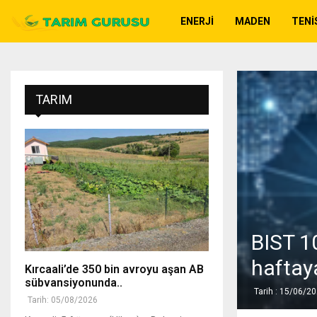
ENERJI
MADEN
TENI
TARIM
BIST 10
haftaya
Kırcaali’de 350 bin avroyu aşan AB
sübvansiyonunda..
Tarih : 15/06/2
Tarih: 05/08/2026