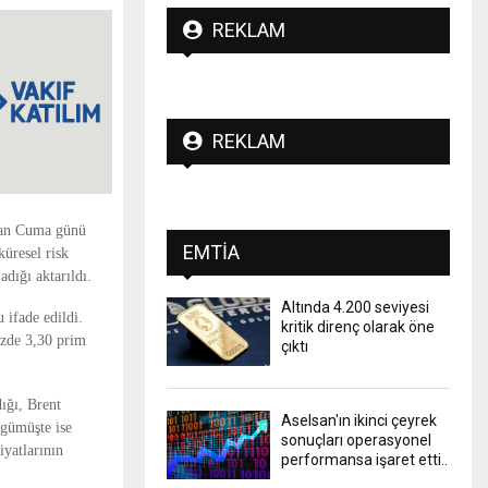
REKLAM
REKLAM
iran Cuma günü
EMTIA
küresel risk
adığı aktarıldı.
Altında 4.200 seviyesi
 ifade edildi.
kritik direnç olarak öne
üzde 3,30 prim
çıktı
dığı, Brent
Aselsan'ın ikinci çeyrek
 gümüşte ise
sonuçları operasyonel
iyatlarının
performansa işaret etti..