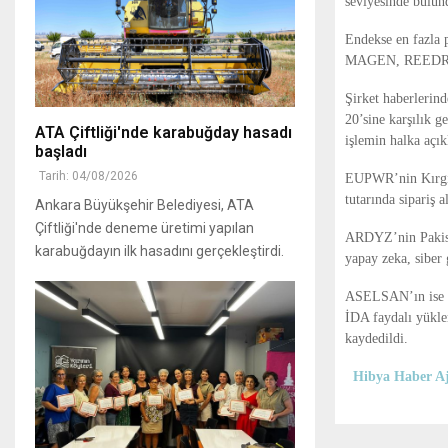
seviyesinde bulu
Endekse en fazla 
MAGEN, REEDR ve
Şirket haberlerin
20’sine karşılık 
ATA Çiftliği'nde karabuğday hasadı
işlemin halka açık
başladı
Tarih: 04/08/2026
EUPWR’nin Kırgızi
tutarında sipariş a
Ankara Büyükşehir Belediyesi, ATA
Çiftliği'nde deneme üretimi yapılan
ARDYZ’nin Pakista
karabuğdayın ilk hasadını gerçekleştirdi.
yapay zeka, siber 
ASELSAN’ın ise yu
İDA faydalı yükler
kaydedildi.
Hibya Haber Aj