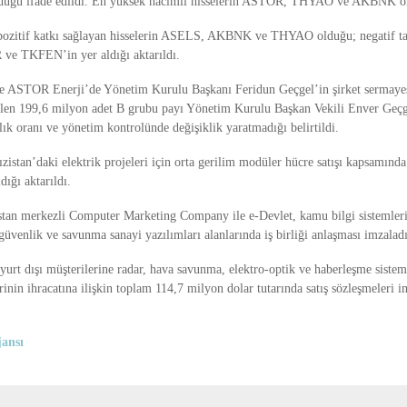
nduğu ifade edildi. En yüksek hacimli hisselerin ASTOR, THYAO ve AKBNK old
pozitif katkı sağlayan hisselerin ASELS, AKBNK ve THYAO olduğu; negatif tar
 TKFEN’in yer aldığı aktarıldı.
de ASTOR Enerji’de Yönetim Kurulu Başkanı Feridun Geçgel’in şirket sermaye
gelen 199,6 milyon adet B grubu payı Yönetim Kurulu Başkan Vekili Enver Geçge
lık oranı ve yönetim kontrolünde değişiklik yaratmadığı belirtildi.
stan’daki elektrik projeleri için orta gerilim modüler hücre satışı kapsamınd
ldığı aktarıldı.
n merkezli Computer Marketing Company ile e-Devlet, kamu bilgi sistemleri,
güvenlik ve savunma sanayi yazılımları alanlarında iş birliği anlaşması imzaladı
rt dışı müşterilerine radar, hava savunma, elektro-optik ve haberleşme sistem
inin ihracatına ilişkin toplam 114,7 milyon dolar tutarında satış sözleşmeleri i
ansı