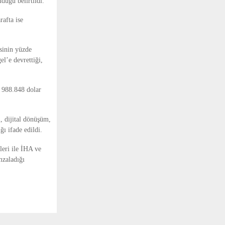
uğu belirtildi.
afta ise
sinin yüzde
l’e devrettiği,
a 988.848 dolar
 dijital dönüşüm,
ğı ifade edildi.
leri ile İHA ve
mzaladığı